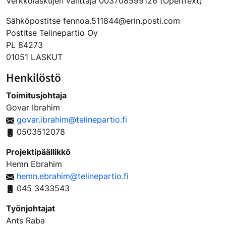
Verkkolaskujen välittäjä 003708599126 (OpenText)
Sähköpostitse fennoa.511844@erin.posti.com
Postitse Telinepartio Oy
PL 84273
01051 LASKUT
Henkilöstö
Toimitusjohtaja
Govar Ibrahim
govar.ibrahim@telinepartio.fi
0503512078
Projektipäällikkö
Hemn Ebrahim
hemn.ebrahim@telinepartio.fi
045 3433543
Työnjohtajat
Ants Raba