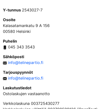
Y-tunnus
2543027-7
Osoite
Kalasatamankatu 9 A 156
00580 Helsinki
Puhelin
045 343 3543
Sähköposti
info@telinepartio.fi
Tarjouspyynnöt
info@telinepartio.fi
Laskutustiedot
Ostolaskujen vastaanotto
Verkkolaskuna 003725430277