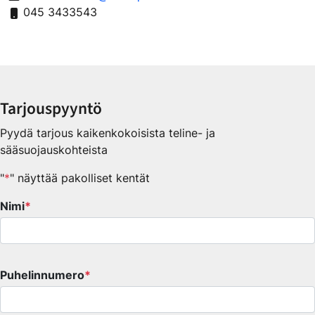
045 3433543
Tarjouspyyntö
Pyydä tarjous kaikenkokoisista teline- ja
sääsuojauskohteista
"
*
" näyttää pakolliset kentät
/Twitter
Nimi
*
enttä on validointitarkoituksiin ja tulee jättää koskemattomaksi.
Puhelinnumero
*