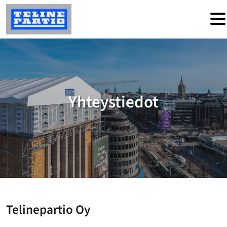
Hyppää sisältöön
Yhteystiedot
Telinepartio Oy