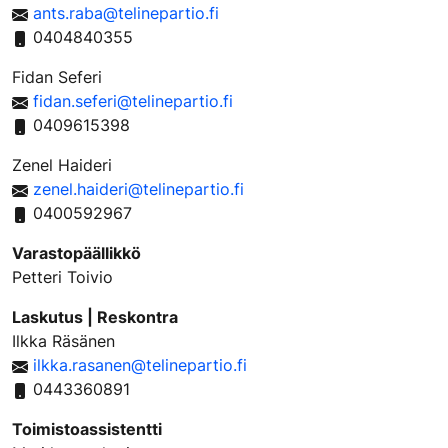
ants.raba@telinepartio.fi
0404840355
Fidan Seferi
fidan.seferi@telinepartio.fi
0409615398
Zenel Haideri
zenel.haideri@telinepartio.fi
0400592967
Varastopäällikkö
Petteri Toivio
Laskutus | Reskontra
Ilkka Räsänen
ilkka.rasanen@telinepartio.fi
0443360891
Toimistoassistentti