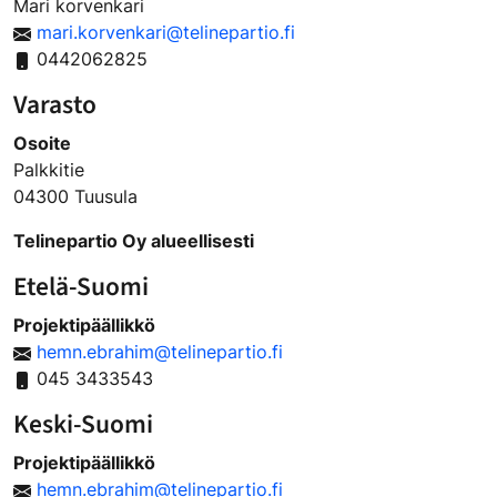
Mari korvenkari
mari.korvenkari@telinepartio.fi
0442062825
Varasto
Osoite
Palkkitie
04300 Tuusula
Telinepartio Oy alueellisesti
Etelä-Suomi
Projektipäällikkö
hemn.ebrahim@telinepartio.fi
045 3433543
Keski-Suomi
Projektipäällikkö
hemn.ebrahim@telinepartio.fi