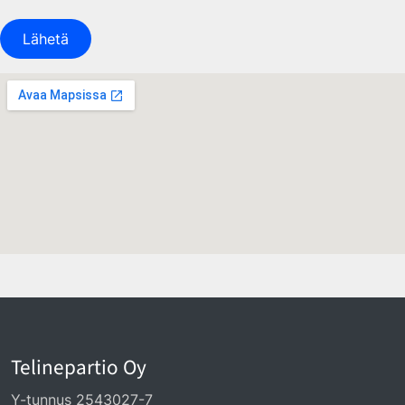
Lähetä
Telinepartio Oy
Y-tunnus 2543027-7