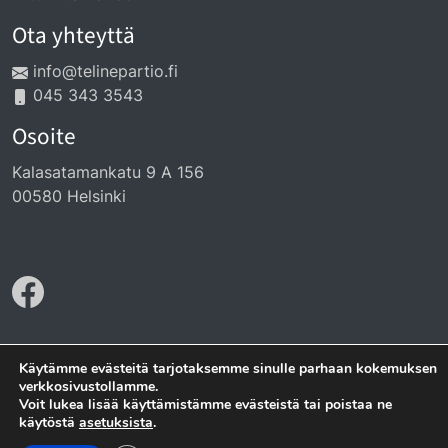
Ota yhteyttä
info@telinepartio.fi
045 343 3543
Osoite
Kalasatamankatu 9 A 156
00580 Helsinki
Käytämme evästeitä tarjotaksemme sinulle parhaan kokemuksen
verkkosivustollamme.
Tietosuojaseloste
Voit lukea lisää käyttämistämme evästeistä tai poistaa ne
käytöstä
asetuksista
.